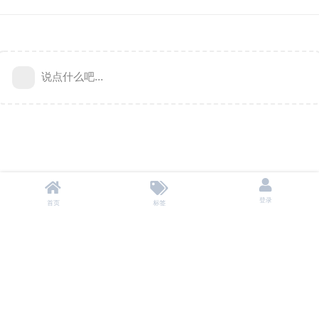
说点什么吧...
登录
首页
标签
本站不储存任何资源，所有资源均来自用户自愿分享。