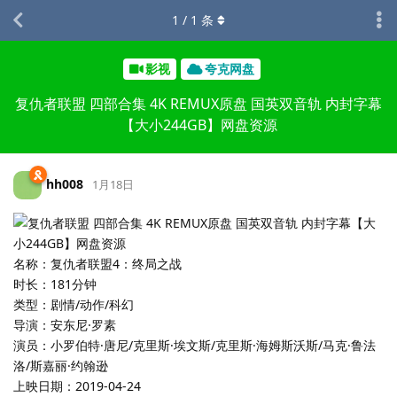
1
/
1
条
影视
夸克网盘
复仇者联盟 四部合集 4K REMUX原盘 国英双音轨 内封字幕
【大小244GB】网盘资源
hh008
1月18日
名称：复仇者联盟4：终局之战
时长：181分钟
类型：剧情/动作/科幻
导演：安东尼·罗素
演员：小罗伯特·唐尼/克里斯·埃文斯/克里斯·海姆斯沃斯/马克·鲁法
洛/斯嘉丽·约翰逊
上映日期：2019-04-24