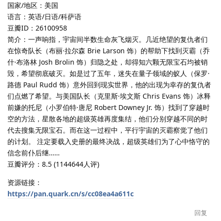
国家/地区：美国
语言：英语/日语/科萨语
豆瓣ID：26100958
简介：一声响指，宇宙间半数生命灰飞烟灭。几近绝望的复仇者们
在惊奇队长（布丽·拉尔森 Brie Larson 饰）的帮助下找到灭霸（乔
什·布洛林 Josh Brolin 饰）归隐之处，却得知六颗无限宝石均被销
毁，希望彻底破灭。如是过了五年，迷失在量子领域的蚁人（保罗·
路德 Paul Rudd 饰）意外回到现实世界，他的出现为幸存的复仇者
们点燃了希望。与美国队长（克里斯·埃文斯 Chris Evans 饰）冰释
前嫌的托尼（小罗伯特·唐尼 Robert Downey Jr. 饰）找到了穿越时
空的方法，星散各地的超级英雄再度集结，他们分别穿越不同的时
代去搜集无限宝石。而在这一过程中，平行宇宙的灭霸察觉了他们
的计划。 注定要载入史册的最终决战，超级英雄们为了心中恪守的
信念前仆后继……
豆瓣评分：8.5 (1144644人评)
资源链接：
https://pan.quark.cn/s/cc08ea4a611c
回复