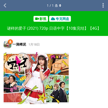
1
/
1
条
影视
夸克网盘
谜样的爱子 (2021) 720p 日语中字【10集完结】【4G】
一滴稀泥
1月18日