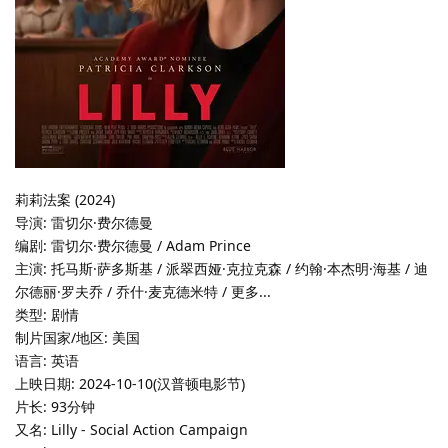
莉莉法案 (2024)
导演: 雷切尔·费尔德曼
编剧: 雷切尔·费尔德曼 / Adam Prince
主演: 托马斯·萨多斯基 / 派翠西娅·克拉克森 / 约翰·本杰明·海基 / 迪
尔德丽·罗夫乔 / 乔什·麦克德米特 / 更多...
类型: 剧情
制片国家/地区: 美国
语言: 英语
上映日期: 2024-10-10(汉普顿电影节)
片长: 93分钟
又名: Lilly - Social Action Campaign