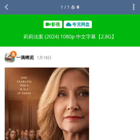
1
/
1
条
影视
夸克网盘
莉莉法案 (2024) 1080p 中文字幕【2.8G】
一滴稀泥
1月18日