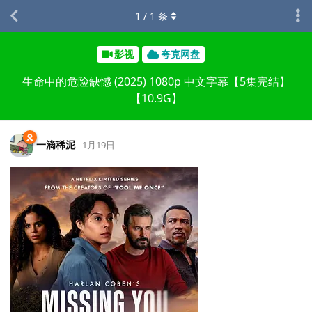
1
/
1
条
影视
夸克网盘
生命中的危险缺憾 (2025) 1080p 中文字幕【5集完结】
【10.9G】
一滴稀泥
1月19日