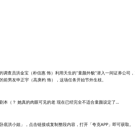
舍的调查员洪金宝（朴信惠 饰）利用天生的"童颜外貌"潜入一间证券公司
的前男友申正宇（高庚杓 饰），这场任务开始节外生枝。
剧本（？ 她真的肉眼可见的老 现在已经完全不适合童颜设定了…
卧底洪小姐」，点击链接或复制整段内容，打开「夸克APP」即可获取。