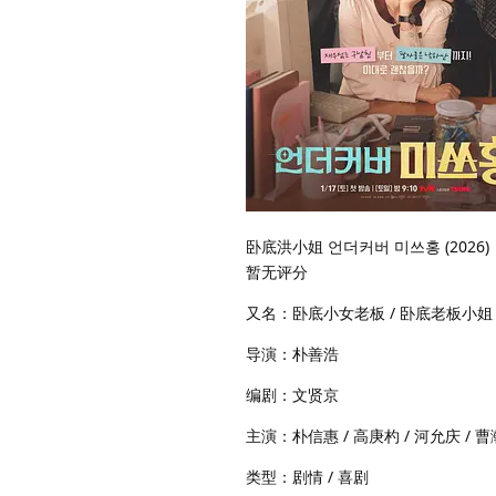
卧底洪小姐 언더커버 미쓰홍 (2026)
暂无评分
又名：卧底小女老板 / 卧底老板小姐 / 미스 언
导演：朴善浩
编剧：文贤京
主演：朴信惠 / 高庚杓 / 河允庆 / 
类型：剧情 / 喜剧