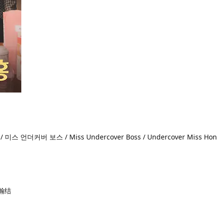
더커버 보스 / Miss Undercover Boss / Undercover Miss Hon
曹瀚结