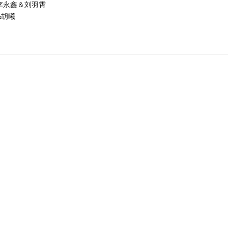
）李永鑫＆刘羽霄
&胡曦