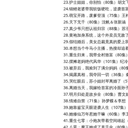
23.护士姐姐，你别怕（80集）胡
24.锦鲤老婆带我软饭硬吃，逆袭首
25.萌宝开路，废爹登顶（75集）
26.天下无千（80集）沈帆＆张新涵
27.真少爷只想认祖归宗（88集）
28.黄袍加身系统，这个外卖员无敌
29.假结婚后，美女总裁竟真的爱上
30.本想当个牛马小主播，热搜却追
31.重生归来，我带全村致富（80
32.摆摊老妈绝代风华（101集）纪
33.被弃后，我捡到了满分妈妈（8
34.揭露真相，我夺回一切（36集
35.哭红眼后，苏小姐封琴离婚了（
36.离婚当天，我嫁给首富的冷面孙
37.明月归处是故乡全（80集）曹文
38.情难自禁（71集）孙梦蝶＆李想
39.她靠鉴宝天眼逆袭人生（107集
40.她修仙万年惹她干嘛（60集）
41.重生七零：小炮灰带着空间雄起
42.八零：魔王她成了真千金（80