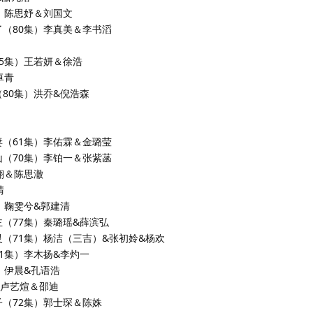
集）陈思妤＆刘国文
了（80集）李真美＆李书滔
95集）王若妍＆徐浩
卓青
（80集）洪乔&倪浩森
妻（61集）李佑霖＆金璐莹
山（70集）李铂一＆张紫菡
翔＆陈思澈
晴
）鞠雯兮&郭建清
主（77集）秦璐瑶&薛滨弘
灵（71集）杨洁（三吉）&张初姈&杨欢
81集）李木扬&李灼一
）伊晨&孔语浩
）卢艺煊＆邵迪
子（72集）郭士琛＆陈姝