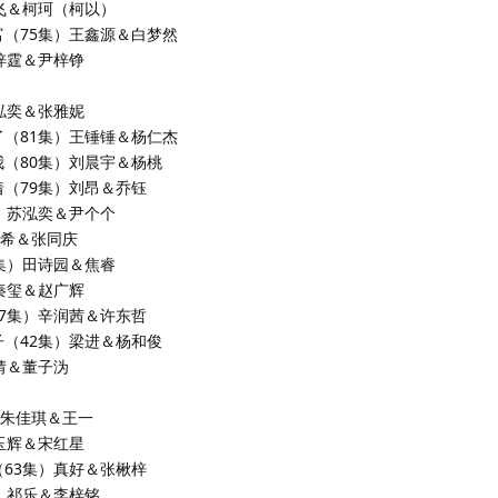
文飞＆柯珂（柯以）
富（75集）王鑫源＆白梦然
王梓霆＆尹梓铮
苏泓奕＆张雅妮
了（81集）王锤锤＆杨仁杰
我（80集）刘晨宇＆杨桃
着（79集）刘昂＆乔钰
集）苏泓奕＆尹个个
冷希＆张同庆
0集）田诗园＆焦睿
）秦玺＆赵广辉
57集）辛润茜＆许东哲
子（42集）梁进＆杨和俊
婧＆董子沩
）朱佳琪＆王一
李玉辉＆宋红星
（63集）真好＆张楸梓
集）祁乐＆李梓铭