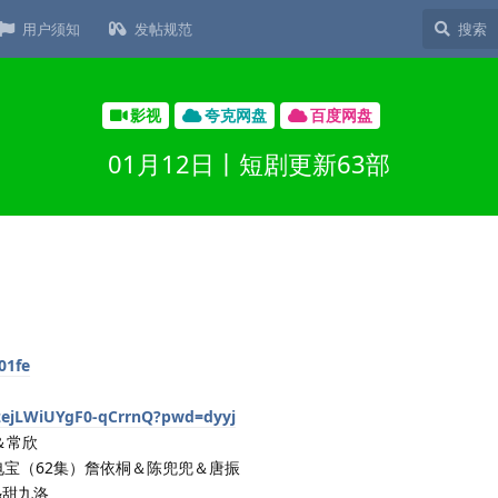
用户须知
发帖规范
影视
夸克网盘
百度网盘
01月12日丨短剧更新63部
01fe
tzejLWiUYgF0-qCrrnQ?pwd=dyyj
＆常欣
电宝（62集）詹依桐＆陈兜兜＆唐振
&甜九洛