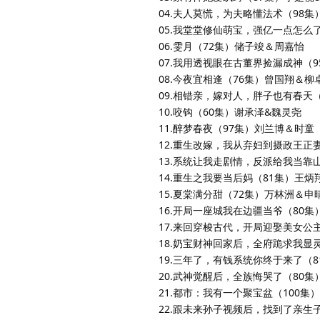
04.夫人莫慌，为夫略懂法术（98
05.我堂堂修仙萌宝，强亿一点怎么
06.雯月（72集）储子竣＆周嘉怡
07.我用透视眼在古董界捡漏成神（
08.今夜宜相逢（76集）曾国翔＆柳
09.相错亲，嫁对人，胖子也有春天
10.咬钩（60集）谢承泽&魏灵尧
11.醉梦春夜（97集）刘兰博＆时童
12.重生改嫁，我从弃妇到摄政王正
13.系统让我走剧情，反派给我当靠
14.重生之我要当后妈（81集）王炳
15.夏棠满分甜（72集）万林洲＆申
16.开局一座城我在边疆当爷（80集
17.来回穿梭古代，开局迎娶美女公
18.奶宝财神回家后，全府跪求我显
19.三年了，有钱系统你终于来了（
20.武神觉醒后，全族悔哭了（80集
21.都市：我有一个聚宝盆（100集
22.跟未来孙子视频后，找到了亲生