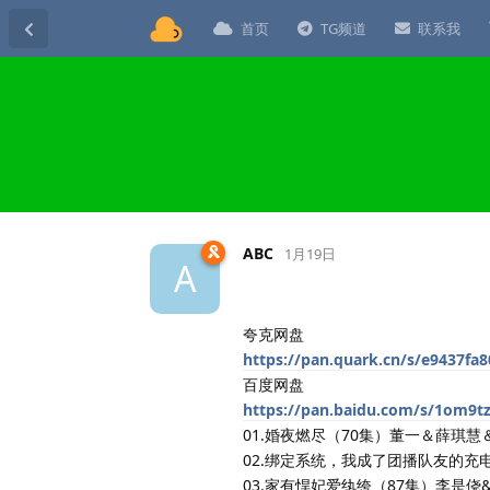
首页
TG频道
联系我
ABC
1月19日
A
夸克网盘
https://pan.quark.cn/s/e9437fa8
百度网盘
https://pan.baidu.com/s/1om9
01.婚夜燃尽（70集）董一＆薛琪慧
02.绑定系统，我成了团播队友的充
03.家有悍妃爱纨绔（87集）李是侥