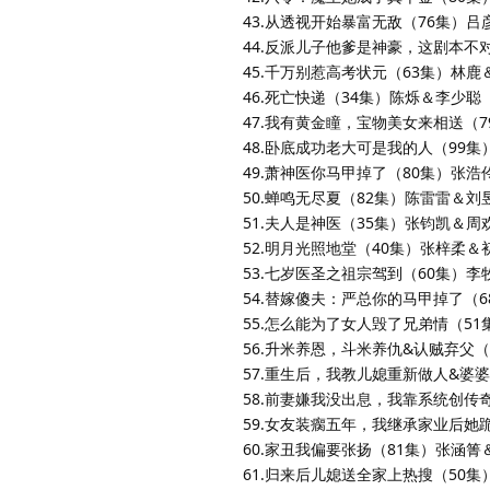
43.从透视开始暴富无敌（76集）
44.反派儿子他爹是神豪，这剧本不
45.千万别惹高考状元（63集）林鹿
46.死亡快递（34集）陈烁＆李少聪
47.我有黄金瞳，宝物美女来相送（
48.卧底成功老大可是我的人（99
49.萧神医你马甲掉了（80集）张浩
50.蝉鸣无尽夏（82集）陈雷雷＆刘
51.夫人是神医（35集）张钧凯＆周
52.明月光照地堂（40集）张梓柔＆
53.七岁医圣之祖宗驾到（60集）
54.替嫁傻夫：严总你的马甲掉了（
55.怎么能为了女人毁了兄弟情（5
56.升米养恩，斗米养仇&认贼弃父
57.重生后，我教儿媳重新做人&婆
58.前妻嫌我没出息，我靠系统创传
59.女友装瘸五年，我继承家业后她
60.家丑我偏要张扬（81集）张涵
61.归来后儿媳送全家上热搜（50