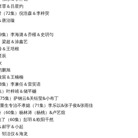
吕彦霏＆吕星灼
对（72集）倪浩森＆李梓荧
＆唐治璇
79集）李海潞＆乔槿＆史玥匀
集）梁超＆涂鑫艺
伶＆王培根
昱辰
欢
初鹏旭
李牧宸＆王楠楠
68集）李兼任＆雷笑语
1集）叶梓靖＆储芊樾
（75集）萨钢云&关钰莹&小布丁
婆重生专治不孝媳（71集）李乐以&张子俊&张雨佳
奇（60集）杨林涛（杨桃）&卢艺煊
跪了（60集）彭羽＆欧阳千然
箐＆郝宇＆小起
集）邹洁仪＆海龙