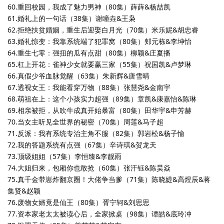
60.重回校园，我成了魅力男神（80集）薛薛&杨喆凯
61.婚礼上的一句话（38集）谢瞳垚&王枭
62.拒绝扶贫婚姻，重生后迎娶白月光（70集）米乐妮&胡忠睿
63.婚礼惊变：我靠系统端了犯罪窝（80集）郏元栋&李坤怡
64.重生七零：强扭的瓜有点甜（80集）柳颖&庄夏播
65.杠上开花：雀神少女就要赢三家（55集）祝国凯&卢梦琳
66.真假少爷血脉觉醒（63集）朱新辉&唐雪晴
67.透视女王：我能看穿万物（88集）张慧尧&金南宇
68.萌祖在上：这个小孩实力超强（89集）章凯&康嘉怡&陈琳
69.相亲被拒，从吹牛成真开始暴富（80集）田华宇&申芳赫
70.当女主听见全世界的秘密（70集）周莲&马子超
71.反派：我有系统专治主角不服（82集）郭岩松&杨子愉
72.我的答题系统有点强（67集）辛诗琪&贺龙天
73.顶级姐姐（57集）李恒臻&李靓雨
74.大姐归来，包厢你也敢抢（60集）张汗钰&陈昊焱
75.真千金带崽炸翻京圈！大佬争当爹（71集）陈晓媞&高煜辰&蒋
集贤&赵颖
76.废物女婿竟是仙王（80集）胥宁轲&刘思思
77.资本家老太太被读心后，全家掀桌（98集）谭皓&底玲冲