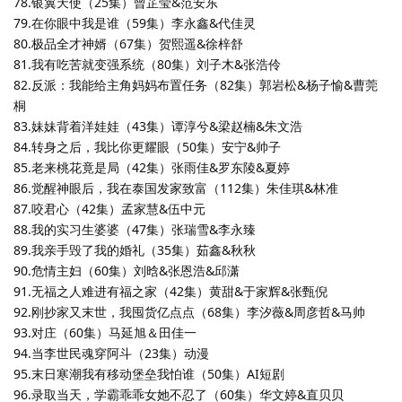
78.银翼天使（25集）曾芷莹&范安东
79.在你眼中我是谁（59集）李永鑫&代佳灵
80.极品全才神婿（67集）贺熙遥&徐梓舒
81.我有吃苦就变强系统（80集）刘子木&张浩伶
82.反派：我能给主角妈妈布置任务（82集）郭岩松&杨子愉&曹莞
桐
83.妹妹背着洋娃娃（43集）谭淳兮&梁赵楠&朱文浩
84.转身之后，我比你更耀眼（50集）安宁&帅子
85.老来桃花竟是局（42集）张雨佳&罗东陵&夏婷
86.觉醒神眼后，我在泰国发家致富（112集）朱佳琪&林准
87.咬君心（42集）孟家慧&伍中元
88.我的实习生婆婆（47集）张瑞雪&李永臻
89.我亲手毁了我的婚礼（35集）茹鑫&秋秋
90.危情主妇（60集）刘晗&张恩浩&邱潇
91.无福之人难进有福之家（42集）黄甜&于家辉&张甄倪
92.刚抄家又末世，我囤货亿点点（68集）李汐薇&周彦哲&马帅
93.对庄（60集）马延旭＆田佳一
94.当李世民魂穿阿斗（23集）动漫
95.末日寒潮我有移动堡垒我怕谁（50集）AI短剧
96.录取当天，学霸乖乖女她不忍了（60集）华文婷&直贝贝