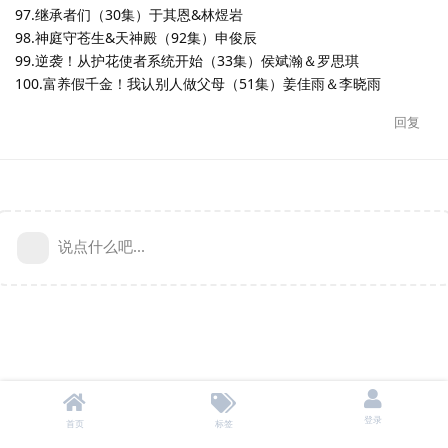
97.继承者们（30集）于其恩&林煜岩
98.神庭守苍生&天神殿（92集）申俊辰
99.逆袭！从护花使者系统开始（33集）侯斌瀚＆罗思琪
100.富养假千金！我认别人做父母（51集）姜佳雨＆李晓雨
回复
说点什么吧...
登录
首页
标签