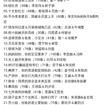
03.在港难逃香江旧梦（108集）董一 &崔十一
04.咬红杏（58集）李若洵＆薛子祺
05.十丈软红尘（68集）黄靖洲＆无艳一禾
06.手办变老婆后，我被全员宠上天（60集）朱宏钊&侯秋月&蔡昀
宏
07.情深何以渡＆月落南城悔已迟（62集）吕游＆牛湘鹭
08.程小姐她另折高枝（30集）闫思柔＆何骏业
09.逆寒营救＆爸爸，小宝冷（61集）珑一＆张耀尹
10.天生富贵命（48集）胥宁轲＆崔莹
11.咬痕为契（76集）张韫韬＆刘盈
12.妈妈别怕，你的宝宝重来了（100集）李思杨＆冶梓
13.夫人她另有身份（100集）白羽＆刘安歌
14.村GT狂飙姐是纯爷们（71集）安子杨＆朱佳煜
15.摊牌了，你的资源都是我给的（42集）盘书瑶＆朱凯杰
16.产房外，前任们为我大打出手（79集）王威＆庄芈僮
17.救命！我养的崽全是未来反派（68集）吴佳璐&朱旌豪
18.攀高枝（70集）王译磊＆刘夕语
19.七年南风吹晚星（61集）景露&王慧龙
20.国子监来了个女阎王：纨绔们哭了（81集）朱茉颜&金玄雨
21.乔小姐，你捡的老公要贴贴（75集）蔡欣洋＆象韵洁