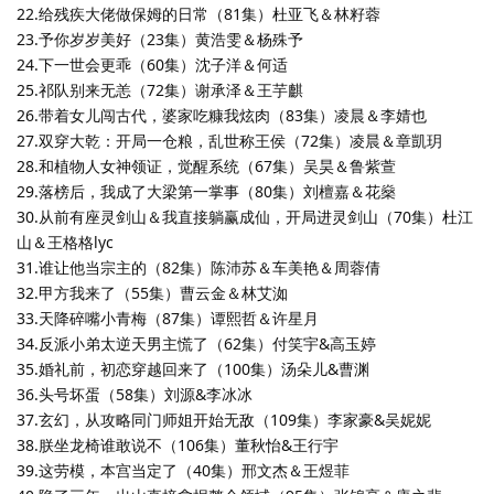
22.给残疾大佬做保姆的日常（81集）杜亚飞＆林籽蓉
23.予你岁岁美好（23集）黄浩雯＆杨殊予
24.下一世会更乖（60集）沈子洋＆何适
25.祁队别来无恙（72集）谢承泽＆王芋麒
26.带着女儿闯古代，婆家吃糠我炫肉（83集）凌晨＆李婧也
27.双穿大乾：开局一仓粮，乱世称王侯（72集）凌晨＆章凱玥
28.和植物人女神领证，觉醒系统（67集）吴昊＆鲁紫萱
29.落榜后，我成了大梁第一掌事（80集）刘檀嘉＆花燊
30.从前有座灵剑山＆我直接躺赢成仙，开局进灵剑山（70集）杜江
山＆王格格lyc
31.谁让他当宗主的（82集）陈沛苏＆车美艳＆周蓉倩
32.甲方我来了（55集）曹云金＆林艾洳
33.天降碎嘴小青梅（87集）谭熙哲＆许星月
34.反派小弟太逆天男主慌了（62集）付笑宇&高玉婷
35.婚礼前，初恋穿越回来了（100集）汤朵儿&曹渊
36.头号坏蛋（58集）刘源&李冰冰
37.玄幻，从攻略同门师姐开始无敌（109集）李家豪&吴妮妮
38.朕坐龙椅谁敢说不（106集）董秋怡&王行宇
39.这劳模，本宫当定了（40集）邢文杰＆王煜菲