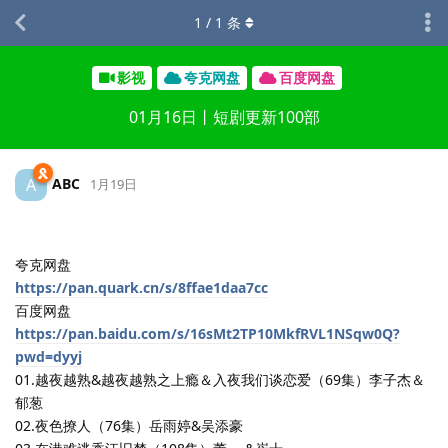
1
/
1
条
影视
夸克网盘
百度网盘
01月16日丨短剧更新100部
ABC
A
1月19日
夸克网盘
https://pan.quark.cn/s/8ffae1daa7cc
百度网盘
https://pan.baidu.com/s/16sMt2TP10MkfRVL1NSqw0Q?
pwd=dyyj
01.越夜越熟&越夜越熟之上瘾＆入夜我们谈恋爱（69集）李子杰＆
郁葱
02.夜色撩人（76集）岳雨婷&吴添豪