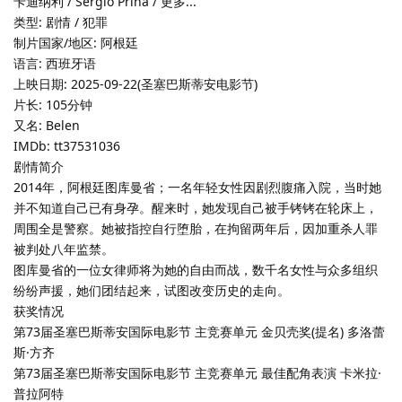
卡迪纳利 / Sergio Prina / 更多...
类型: 剧情 / 犯罪
制片国家/地区: 阿根廷
语言: 西班牙语
上映日期: 2025-09-22(圣塞巴斯蒂安电影节)
片长: 105分钟
又名: Belen
IMDb: tt37531036
剧情简介
2014年，阿根廷图库曼省；一名年轻女性因剧烈腹痛入院，当时她
并不知道自己已有身孕。醒来时，她发现自己被手铐铐在轮床上，
周围全是警察。她被指控自行堕胎，在拘留两年后，因加重杀人罪
被判处八年监禁。
图库曼省的一位女律师将为她的自由而战，数千名女性与众多组织
纷纷声援，她们团结起来，试图改变历史的走向。
获奖情况
第73届圣塞巴斯蒂安国际电影节 主竞赛单元 金贝壳奖(提名) 多洛蕾
斯·方齐
第73届圣塞巴斯蒂安国际电影节 主竞赛单元 最佳配角表演 卡米拉·
普拉阿特