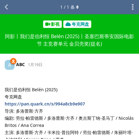
1
/
1
条
影视
夸克网盘
阿影丨我们是伯利恒 Belén (2025)丨圣塞巴斯蒂安国际电影
节 主竞赛单元 金贝壳奖(提名)
ABC
A
1月19日
我们是伯利恒 Belén (2025)
夸克网盘
https://pan.quark.cn/s/994a8cb9e907
导演: 多洛蕾斯·方齐
编剧: 劳拉·帕雷德斯 / 多洛蕾斯·方齐 / 奥古斯丁纳·圣马丁 / Nicolás
Britos / Ana Correa
主演: 多洛蕾斯·方齐 / 卡米拉·普拉阿特 / 劳拉·帕雷德斯 / 朱丽叶塔·