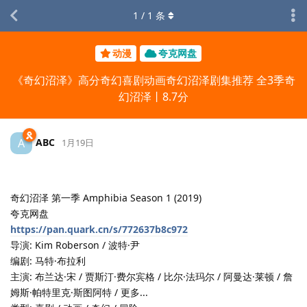
1
/
1
条
动漫
夸克网盘
《奇幻沼泽》高分奇幻喜剧动画奇幻沼泽剧集推荐 全3季奇
幻沼泽丨8.7分
ABC
A
1月19日
奇幻沼泽 第一季 Amphibia Season 1 (2019)
夸克网盘
https://pan.quark.cn/s/772637b8c972
导演: Kim Roberson / 波特·尹
编剧: 马特·布拉利
主演: 布兰达·宋 / 贾斯汀·费尔宾格 / 比尔·法玛尔 / 阿曼达·莱顿 / 詹
姆斯·帕特里克·斯图阿特 / 更多...