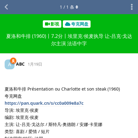
1
/
1
条
影视
夸克网盘
夏洛和牛排 (1960)丨7.2分丨埃里克·侯麦执导 让-吕克·戈达
尔主演 法语中字
ABC
A
1月19日
夏洛和牛排 Présentation ou Charlotte et son steak (1960)
夸克网盘
https://pan.quark.cn/s/cc0a009e8a7c
导演: 埃里克·侯麦
编剧: 埃里克·侯麦
主演: 让-吕克·戈达尔 / 斯特凡·奥德朗 / 安娜·卡里娜
类型: 喜剧 / 爱情 / 短片