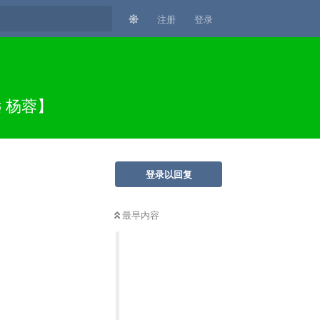
注册
登录
远 杨蓉】
登录以回复
最早内容