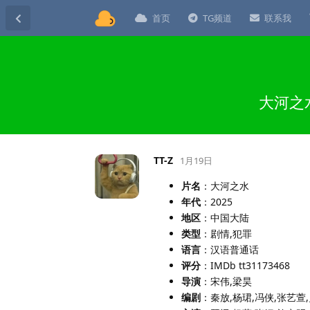
首页
TG频道
联系我
大河之水
TT-Z
1月19日
片名
：大河之水
年代
：2025
地区
：中国大陆
类型
：剧情,犯罪
语言
：汉语普通话
评分
：IMDb tt31173468
导演
：宋伟,梁昊
编剧
：秦放,杨珺,冯侠,张艺萱