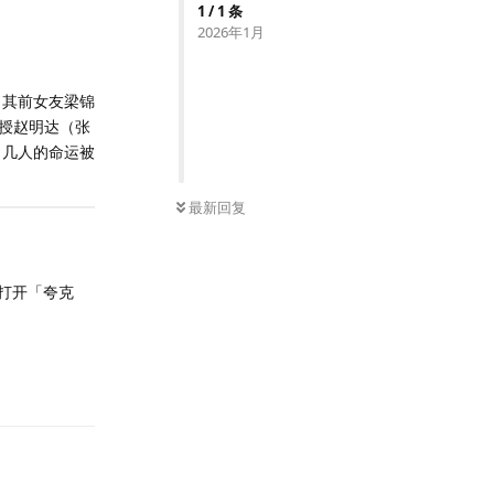
1
/
1
条
2026年1月
；其前女友梁锦
教授赵明达（张
，几人的命运被
最新回复
。打开「夸克
回复