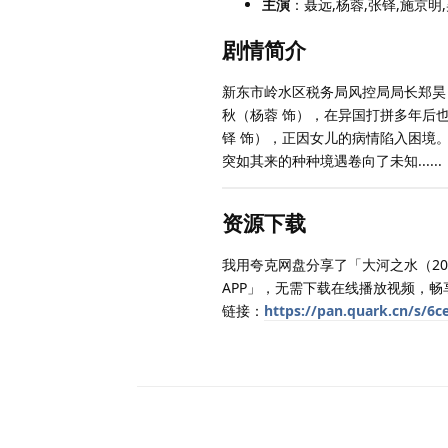
主演
：聂远,杨蓉,张铎,施京明
剧情简介
新东市岭水区税务局风控局局长郑昊
秋（杨蓉 饰），在异国打拼多年后
铎 饰），正因女儿的病情陷入困境
突如其来的种种境遇卷向了未知......
资源下载
我用夸克网盘分享了「大河之水（20
APP」，无需下载在线播放视频，畅
链接：
https://pan.quark.cn/s/6