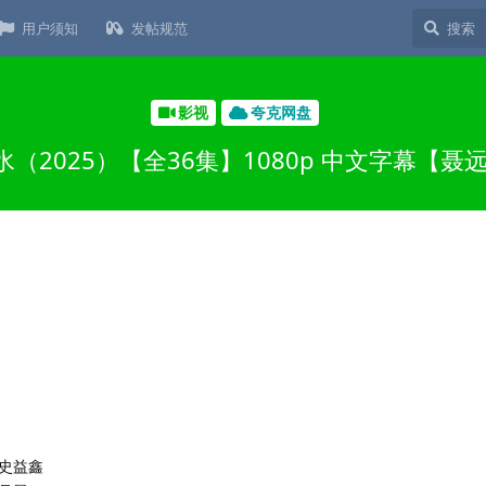
用户须知
发帖规范
影视
夸克网盘
（2025）【全36集】1080p 中文字幕【聂
,史益鑫