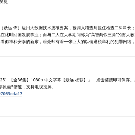
,吴冕
（聂远 饰）运用大数据技术屡破要案，被调入稽查局担任检查二科科长
也在此时回国发展事业；而与二人在大学期间称为“高智商铁三角”的财大
。看似祥和安泰的新东，暗处却有着一张巨大的以偷逃税牟利的犯罪网络
25）【全36集】1080p 中文字幕【聂远 杨蓉】」，点击链接即可保存
享原画5倍速，支持电视投屏。
ce7063cda17