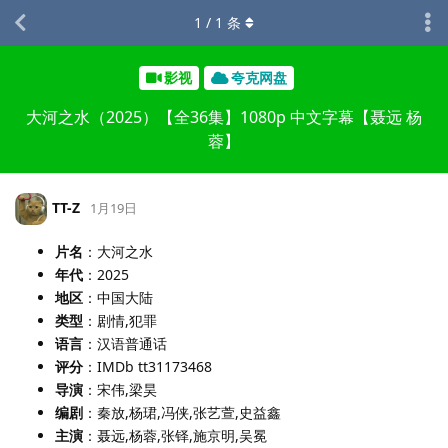
1
/
1
条
影视
夸克网盘
大河之水（2025）【全36集】1080p 中文字幕【聂远 杨
蓉】
TT-Z
1月19日
片名
：大河之水
年代
：2025
地区
：中国大陆
类型
：剧情,犯罪
语言
：汉语普通话
评分
：IMDb tt31173468
导演
：宋伟,梁昊
编剧
：秦放,杨珺,冯侠,张艺萱,史益鑫
主演
：聂远,杨蓉,张铎,施京明,吴冕