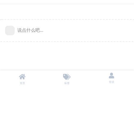
说点什么吧...
登录
首页
标签
本站不储存任何资源，所有资源均来自用户自愿分享。