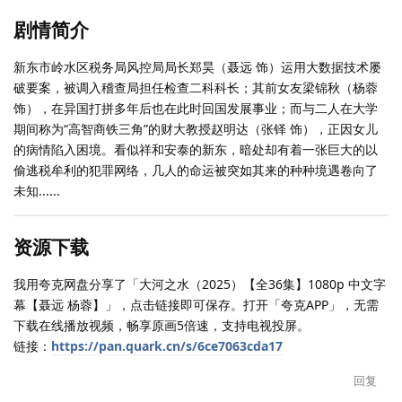
剧情简介
新东市岭水区税务局风控局局长郑昊（聂远 饰）运用大数据技术屡
破要案，被调入稽查局担任检查二科科长；其前女友梁锦秋（杨蓉
饰），在异国打拼多年后也在此时回国发展事业；而与二人在大学
期间称为“高智商铁三角”的财大教授赵明达（张铎 饰），正因女儿
的病情陷入困境。看似祥和安泰的新东，暗处却有着一张巨大的以
偷逃税牟利的犯罪网络，几人的命运被突如其来的种种境遇卷向了
未知......
资源下载
我用夸克网盘分享了「大河之水（2025）【全36集】1080p 中文字
幕【聂远 杨蓉】」，点击链接即可保存。打开「夸克APP」，无需
下载在线播放视频，畅享原画5倍速，支持电视投屏。
链接：
https://pan.quark.cn/s/6ce7063cda17
回复