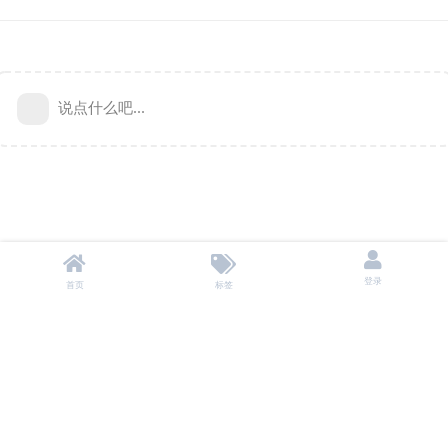
说点什么吧...
登录
首页
标签
本站不储存任何资源，所有资源均来自用户自愿分享。