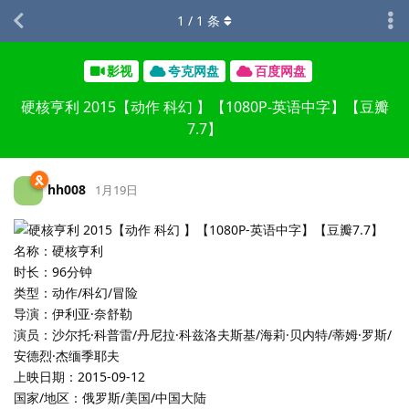
1
/
1
条
影视
夸克网盘
百度网盘
硬核亨利 2015【动作 科幻 】【1080P-英语中字】【豆瓣
7.7】
hh008
1月19日
名称：硬核亨利
时长：96分钟
类型：动作/科幻/冒险
导演：伊利亚·奈舒勒
演员：沙尔托·科普雷/丹尼拉·科兹洛夫斯基/海莉·贝内特/蒂姆·罗斯/
安德烈·杰缅季耶夫
上映日期：2015-09-12
国家/地区：俄罗斯/美国/中国大陆