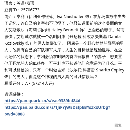
语言：英语/俄语
豆瓣ID：25706773
简介：亨利（伊利亚·奈舒勒 Ilya Naishuller 饰）在某场事故中失去
了记忆，连自己的名字都不记得了，他只知道眼前的这个美丽的女
人艾斯戴尔（海莉·贝内特 Haley Bennett 饰）是自己的妻子。然而
很快，艾斯戴尔就被一个名叫阿康（丹尼拉·科兹洛夫斯基 Danila
Kozlovskiy 饰）的男人给绑架了。 阿康是一个野心勃勃的邪恶的男
人，他拥有自己的军队和军火库，人生的目标就是统治世界。在全
无记忆的状态下，亨利必须在时限内奋力营救自己的妻子，想要置
他于死地的人貌似很多，可亨利也不知道他们究竟是为了什么。亨
利可以相信的，只有一个叫做吉米（沙尔托·科普雷 Sharlto Copley
饰）的男人，但是这个神秘的男人真的可以信赖吗？
豆瓣评分：7.7 (67214人评)
资源链接：
https://pan.quark.cn/s/eae9389bd84d
https://pan.baidu.com/s/1JiFYjWEDEfpEBYsZxxUrbg?
pwd=8888
回复