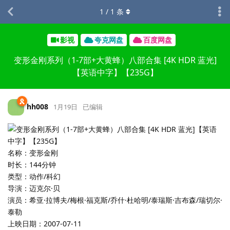
1
/
1
条
影视
夸克网盘
百度网盘
变形金刚系列（1-7部+大黄蜂）八部合集 [4K HDR 蓝光]
【英语中字】【235G】
hh008
1月19日
已编辑
名称：变形金刚
时长：144分钟
类型：动作/科幻
导演：迈克尔·贝
演员：希亚·拉博夫/梅根·福克斯/乔什·杜哈明/泰瑞斯·吉布森/瑞切尔·
泰勒
上映日期：2007-07-11