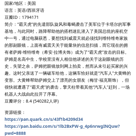
国家/地区：美国
语言：英语/西班牙语
豆瓣ID：1794171
简介：“霸天虎”的先遣部队旋风和毒蝎袭击了美军位于卡塔尔的军事
基地，与此同时，路障帮助他的搭档迷乱潜入了美国总统的座机空
中一号，通过电脑获悉，要想找到威震天就必须找到维特维奇家族
的那副眼镜，上面有威震天关于能量块的信息扫描，而它现在的拥
有者萨姆·维特维奇（希安·拉博夫饰）成为了“霸天虎”攻击的目标。
萨姆是名高中生，学校里没有人相信他讲述的关于这副眼镜的历
史，失望之余，萨姆把眼镜放到网上拍卖，然而从未引起买家的兴
趣。这时父亲送了一辆破车给他，这辆车恰好就是“汽车人”大黄蜂的
变形。大黄蜂帮助萨姆交上了漂亮的女朋友（梅甘·福克斯饰），但
很快就遭遇了“霸天虎”的袭击，擎天柱带着其他“汽车人”赶到，一场
机器人大战由此拉开了序幕。
豆瓣评分：8.4 (540282人评)
资源链接：
https://pan.quark.cn/s/43f1b4209d34
https://pan.baidu.com/s/1lb2BxPW-g_4p6nrwgINQuw?
pwd=8888