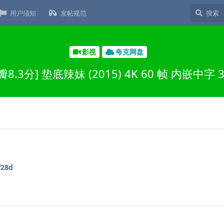
用户须知
发帖规范
影视
夸克网盘
瓣8.3分] 垫底辣妹 (2015) 4K 60 帧 内嵌中字 3
f28d