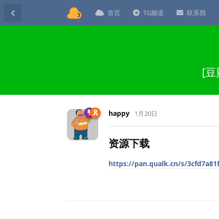
首页
TG频道
联系我
[豆
happy
1月20日
资源下载
https://pan.qualk.cn/s/3cfd7a81