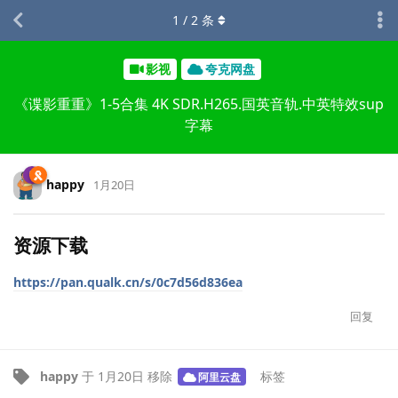
1
/
2
条
影视
夸克网盘
《谍影重重》1-5合集 4K SDR.H265.国英音轨.中英特效sup
字幕
happy
1月20日
资源下载
https://pan.qualk.cn/s/0c7d56d836ea
回复
happy
于
1月20日
移除
标签
阿里云盘