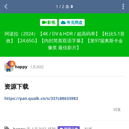
1
/
2
条
影视
夸克网盘
阿诺拉（2024）【4K / DV＆HDR / 超高码率】【杜比5.1音
效】【24.65G】【内封简英双语字幕】【第97届奥斯卡金
像奖 最佳影片】
happy
1月20日
资源下载
https://pan.qualk.cn/s/337c88633983
回复
happy
于
1月20日
移除
标签
阿里云盘