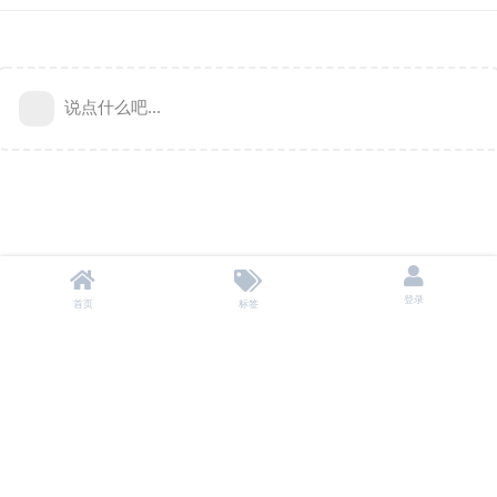
说点什么吧...
登录
首页
标签
本站不储存任何资源，所有资源均来自用户自愿分享。