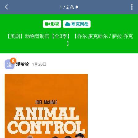
1
/
2
条
影视
夸克网盘
【美剧】动物管制官【全3季】【乔尔·麦克哈尔 / 萨拉·乔克
】
漫哈哈
漫
1月20日