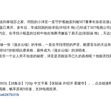
到泰瑞莎之家。同院的小泽亚一直守护着她直到被SET董事长徐若谷接
己离开。多年后，学成回国的徐泽亚(许绍洋 饰) 已经成了SET电视公
约定。在寻找小瓶盖的过程中他在海豚湾邂逅了易天边(张韶涵 饰) ，天
。
要做一张《漫步云端》的专辑，一直在寻找理想的声音。酷爱音乐的天边
得SET的歌唱比赛表格，最终成为《漫步云端》的演唱者。
着另一个众人所不知道的秘密，泽亚是否能追寻已久的真相呢？他能否找
003)【28集全】720p 中文字幕【张韶涵 许绍洋 霍建华】」，点击链
放视频，畅享原画5倍速，支持电视投屏。
45a6267b31b