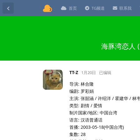
首页
TG频道
联系我
海豚湾恋人 (
TT-Z
1月20日
已编辑
导演: 林合隆
编剧: 罗彩娟
主演: 张韶涵 / 许绍洋 / 霍建华 / 林韦君
类型: 剧情 / 爱情
制片国家/地区: 中国台湾
语言: 汉语普通话
首播: 2003-05-18(中国台湾)
集数: 28