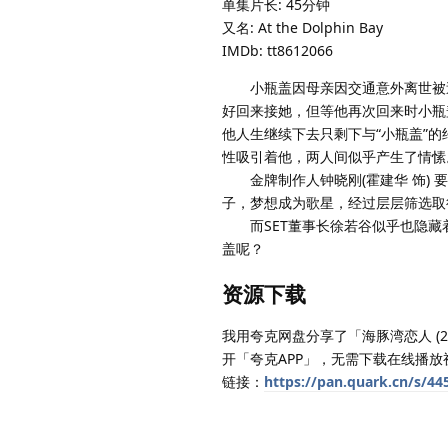
单集片长: 45分钟
又名: At the Dolphin Bay
IMDb: tt8612066
小瓶盖因母亲因交通意外离世被送
好回来接她，但等他再次回来时小瓶盖
他人生继续下去只剩下与“小瓶盖”的
性吸引着他，两人间似乎产生了情愫
金牌制作人钟晓刚(霍建华 饰) 
子，梦想成为歌星，经过层层筛选取
而SET董事长徐若谷似乎也隐藏
盖呢？
资源下载
我用夸克网盘分享了「海豚湾恋人 (2
开「夸克APP」，无需下载在线播
链接：
https://pan.quark.cn/s/4