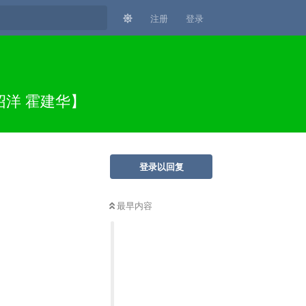
注册
登录
许绍洋 霍建华】
登录以回复
最早内容