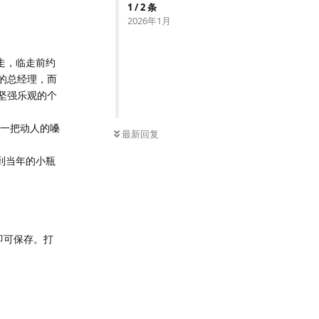
1
/
2
条
2026年1月
走，临走前约
司的总经理，而
边坚强乐观的个
有一把动人的嗓
最新回复
到当年的小瓶
接即可保存。打
回复