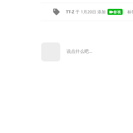
TT-Z
于
1月20日
添加
标
影视
说点什么吧...