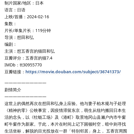
制片国家/地区：日本
语言：日语
上映/首播：2024-02-16
集数：
片长/单集片长：119分钟
导演：想田和弘
编剧：
主演：想五香宫的猫田和弘
豆瓣评分：五香宫的猫7.4
IMDb：tt30955770
豆瓣链接：
https://movie.douban.com/subject/36741373/
——————————
剧情简介
——————————
这世上的偶然再次在想田和弘身上应验。他与妻子柏木规与子处理
《精神的零》公映事宜，因疫情滞留东京，萌生从纽约搬回日本生
活的念头，以《牡蛎工场》及《港町》取景地冈山县濑户内市牛窗
町牛窗作为新家。于此，本片在时间上记下困顿时空，暗中则寻找
生活坐标，解脱的目光投放在一群「特别邻居」身上， 五香宫周围