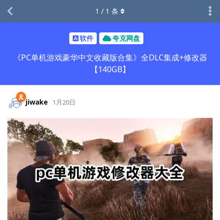
1
/
1
条
软件
夸克网盘
《PC单机游戏豪华中文收藏版合集》全DLC集成+修改器
【140GB】
jiwake
1月20日