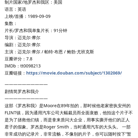
制片国家/地罗杰和我区：美国
语言：英语
上映/首播：1989-09-09
集数：
片长/罗杰和我单集片长：91分钟
导演：迈克尔·摩尔
编剧：迈克尔·摩尔
主演：迈克尔·摩尔 / 帕特·布恩 / 鲍勃·尤班克斯
豆瓣评分：7.8
IMDb：tt0098213
豆瓣链接：
https://movie.douban.com/subject/1302069/
——————————
剧情简罗杰和我介
——————————
这部《罗杰和我》是Moore在89年拍的，那时候他老家密执安州的
FLINT镇，因为通用汽车公司大幅裁员而全面衰败，他拍这个片子不
是为了拯救他们镇，而是拿来质问大企业，用事实撕开他们的正人
君子的假象。罗杰是Roger Smith，当时通用汽车的大头头。 一部
非常成功的记录片，非常流畅，不像别的片子，你可以随时按下“暂