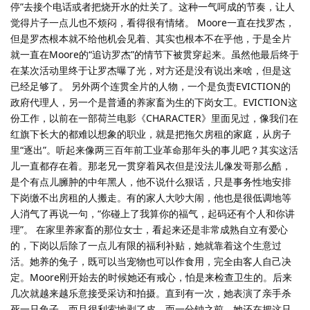
停”去接个电话或者把烧开水的灶关了。这种一气呵成的节奏，让人
觉得片子一点儿也不烦闷，看得很有情绪。 Moore一直在找罗杰，
但是罗杰根本就不给他机会见着、其实也根本不在乎他，于是全片
就一直在Moore的“追访罗杰”的情节下被贯穿起来。虽然他最后终于
在某次活动里终于让罗杰曝了光，对方还是没有说出来啥，但是这
已经足够了。 另外两个连贯全片的人物，一个是负责EVICTION的
政府代理人，另一个是普通的养家畜为生的下岗女工。EVICTION这
份工作，以前在一部荷兰电影《CHARACTER》里面见过，像我们在
红旗下长大的都难以想象的职业，就是把拖欠房租的家庭，从房子
里“逐出”。听起来像两三百年前工业革命那年头的事儿吧？其实这活
儿一直都存在着。那老兄一贯穿着风衣但是没法儿像发哥那么酷，
是个有点儿臃肿的中年黑人，他不说什么狠话，只是事务性地安排
下岗缴不出房租的人搬走。有的家人大吵大闹，他也是很低调地等
人消气了再说一句，“你碰上了我算你的福气，起码还有个人和你讲
理”。 在家里养家畜的那位女士，看起来还是非常成熟自立有爱心
的，下岗以后除了一点儿有限的福利补贴，她就靠着这个生意过
活。她养的兔子，既可以当宠物也可以作食用，完全由客人自己决
定。Moore刚开始去的时候她还有戒心，怕是来检查卫生的。后来
几次就越来越乐意接受采访和拍摄。直到有一次，她表演了亲手杀
死一只兔子，而且很利索地剥了皮，而一分钟之前，她还在把这只