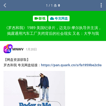
1
/
1
条
影视
夸克网盘
《罗杰和我》1989 美国纪录片，迈克尔·摩尔执导并主演，
揭露通用汽车工厂关闭背后的社会现实 又名：大亨与我
MNWV
1月20日
【网盘资源获取】
罗杰和我 夸克网盘链接：
https://pan.quark.cn/s/fa1959be2c0a