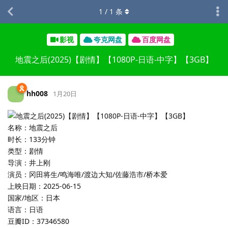
1
/
1
条
影视
夸克网盘
百度网盘
地震之后(2025)【剧情】【1080P-日语-中字】【3GB】
hh008
1月20日
名称：地震之后
时长：133分钟
类型：剧情
导演：井上刚
演员：冈田将生/鸣海唯/渡边大知/佐藤浩市/桥本爱
上映日期：2025-06-15
国家/地区：日本
语言：日语
豆瓣ID：37346580