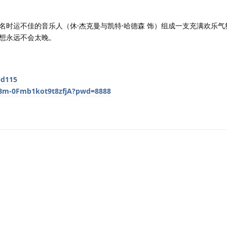
名时运不佳的音乐人（休·杰克曼与凯特·哈德森 饰）组成一支充满欢乐气
想永远不会太晚。
bd115
lBm-0Fmb1kot9t8zfjA?pwd=8888