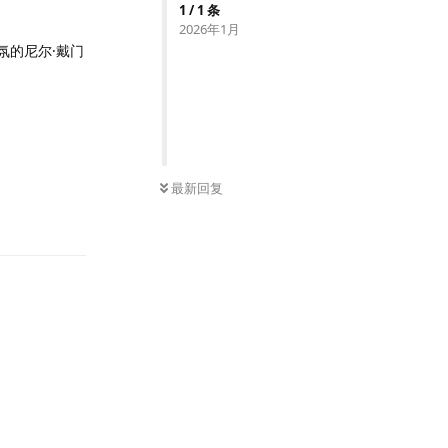
1
/
1
条
2026年1月
氛的尼尔·戴门
最新回复
回复