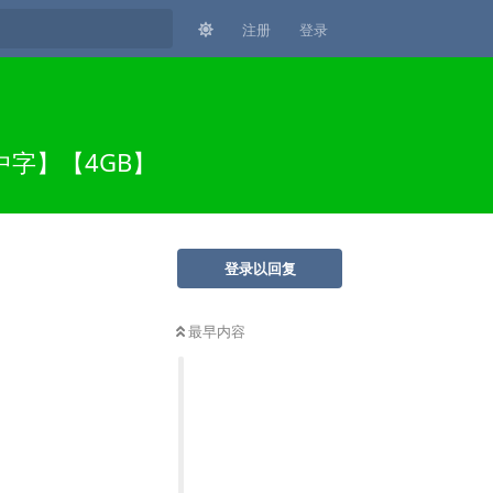
注册
登录
P-中字】【4GB】
登录以回复
最早内容