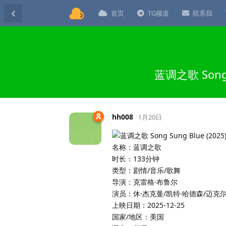
首页
TG频道
联系我
蓝调之歌 Song
hh008
1月20日
名称：蓝调之歌
时长：133分钟
类型：剧情/音乐/歌舞
导演：克雷格·布鲁尔
演员：休·杰克曼/凯特·哈德森/迈克
上映日期：2025-12-25
国家/地区：美国