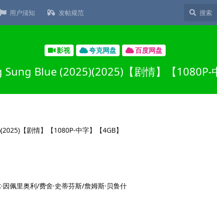
用户须知
发帖规范
影视
夸克网盘
百度网盘
 Sung Blue (2025)(2025)【剧情】【1080
尔·因佩里奥利/费舍·史蒂芬斯/詹姆斯·贝鲁什