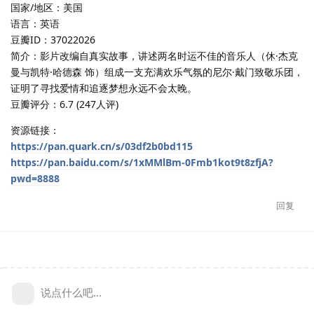
国家/地区：美国
语言：英语
豆瓣ID：37022026
简介：影片改编自真实故事，讲述两名时运不佳的音乐人（休·杰克
曼与凯特·哈德森 饰）组成一支充满欢乐气氛的尼尔·戴门致敬乐团，
证明了寻找爱情和追逐梦想永远不会太晚。
豆瓣评分：6.7 (247人评)
资源链接：
https://pan.quark.cn/s/03df2b0bd115
https://pan.baidu.com/s/1xMMlBm-0Fmb1kot9t8zfjA?
pwd=8888
回复
说点什么吧...