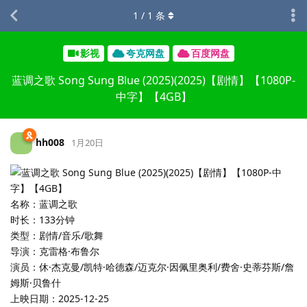
1
/
1
条
影视
夸克网盘
百度网盘
蓝调之歌 Song Sung Blue (2025)(2025)【剧情】【1080P-
中字】【4GB】
hh008
1月20日
名称：蓝调之歌
时长：133分钟
类型：剧情/音乐/歌舞
导演：克雷格·布鲁尔
演员：休·杰克曼/凯特·哈德森/迈克尔·因佩里奥利/费舍·史蒂芬斯/詹
姆斯·贝鲁什
上映日期：2025-12-25