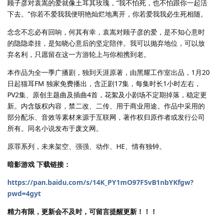
顾子彦对袁嵩的爱就像土耳其玫瑰，“我不怕死，也不怕跟你一起活
下去。”你若不爱我我便明艳灿烂地离开，你若爱我我必生死相随。
念念不忘必有回响，何其有幸，袁嵩对顾子彦的爱，是不知心意时
的隐隐牵挂，是知晓心意后的坚定陪伴。我可以抛弃地位，可以放
弃名利，只愿留在这一方游轮上与你相携到老。
本作品为全一季广播剧，独到天涯原著，由黑耀工作室出品，1月20
日起猫耳FM 独家免费播出，含正剧17集，每集时长1小时左右，
PV2集、原创主题曲及插曲4首，花絮及小剧场不定期掉落，稳定更
新。内含版权内容，禁二改、二传、用于商业用途。作品中采用的
部分配乐、音效等素材来源于互联网，著作权归原作者或发行公司
所有。同名小说发布于废文网。
原罪系列，未来架空、强强、动作、HE、情有独钟。
暗影游戏 下载链接：
https://pan.baidu.com/s/14K_PY1mO97F5vB1nbYKfgw?
pwd=4gyt
精力有限，更新会不及时，可留言提醒更新！！！