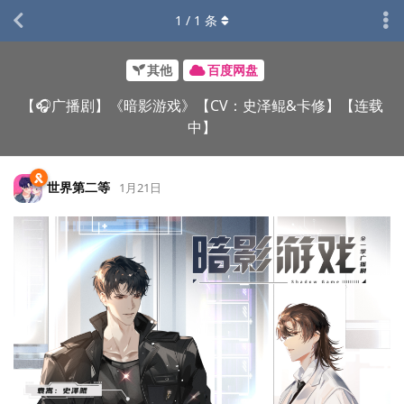
1
/
1
条
其他
百度网盘
【🎧广播剧】《暗影游戏》【CV：史泽鲲&卡修】【连载
中】
世界第二等
1月21日