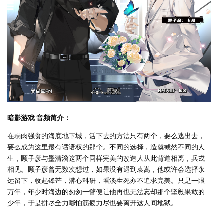
暗影游戏 音频简介：
在弱肉强食的海底地下城，活下去的方法只有两个，要么逃出去，
要么成为这里最有话语权的那个。不同的选择，造就截然不同的人
生，顾子彦与墨清漪这两个同样完美的改造人从此背道相离，兵戎
相见。顾子彦曾无数次想过，如果没有遇到袁嵩，他或许会选择永
远留下，收起锋芒，潜心科研，看淡生死亦不追求完美。只是一眼
万年，年少时海边的匆匆一瞥便让他再也无法忘却那个坚毅果敢的
少年，于是拼尽全力哪怕筋疲力尽也要离开这人间地狱。