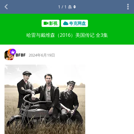
1
/
1
条
影视
夸克网盘
哈雷与戴维森（2016）美国传记 全3集
BFBF
2024年6月19日