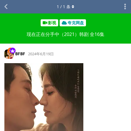
1
/
1
条
影视
夸克网盘
现在正在分手中（2021）韩剧 全16集
BFBF
2024年6月19日