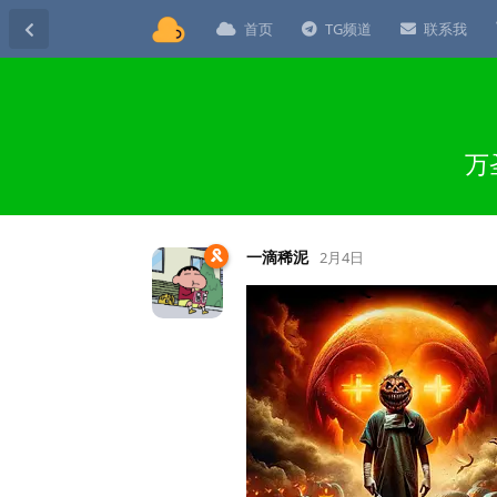
首页
TG频道
联系我
万
一滴稀泥
2月4日