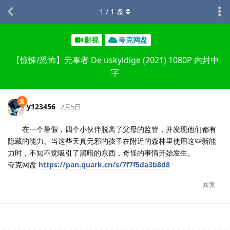
1
/
1
条
影视
夸克网盘
【惊悚/恐怖】无辜者 De uskyldige (2021) 1080P 内封中
字
y123456
2月5日
在一个暑假，四个小伙伴脱离了父母的监管，并发现他们都有
隐藏的能力。当这些天真无邪的孩子在附近的森林里使用这些新能
力时，不知不觉吸引了黑暗的东西，奇怪的事情开始发生。
夸克网盘
https://pan.quark.cn/s/7f7f5da3b8d8
回复