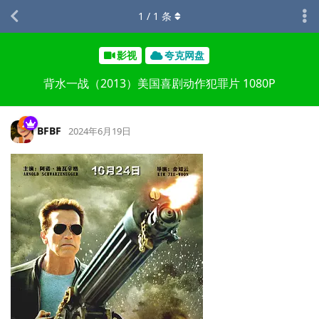
1
/
1
条
影视
夸克网盘
背水一战（2013）美国喜剧动作犯罪片 1080P
BFBF
2024年6月19日