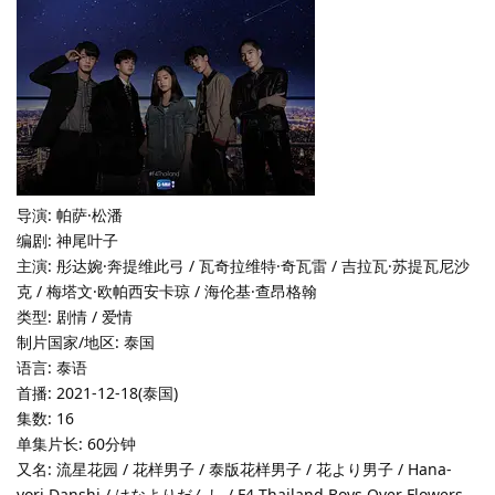
导演: 帕萨·松潘
编剧: 神尾叶子
主演: 彤达婉·奔提维此弓 / 瓦奇拉维特·奇瓦雷 / 吉拉瓦·苏提瓦尼沙
克 / 梅塔文·欧帕西安卡琼 / 海伦基·查昂格翰
类型: 剧情 / 爱情
制片国家/地区: 泰国
语言: 泰语
首播: 2021-12-18(泰国)
集数: 16
单集片长: 60分钟
又名: 流星花园 / 花样男子 / 泰版花样男子 / 花より男子 / Hana-
yori Danshi / はなよりだんし / F4 Thailand Boys Over Flowers