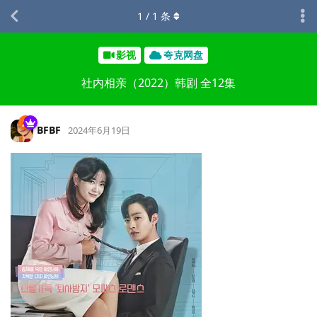
1
/
1
条
影视
夸克网盘
社内相亲（2022）韩剧 全12集
BFBF
2024年6月19日