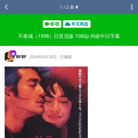
1
/
2
条
影视
夸克网盘
不夜城（1998）日亚洗版 1080p 内嵌中日字幕
BFBF
2024年6月20日
已编辑