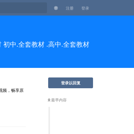
注册
登录
 初中.全套教材 .高中.全套教材
登录以回复
视频，畅享原
最早内容
回复