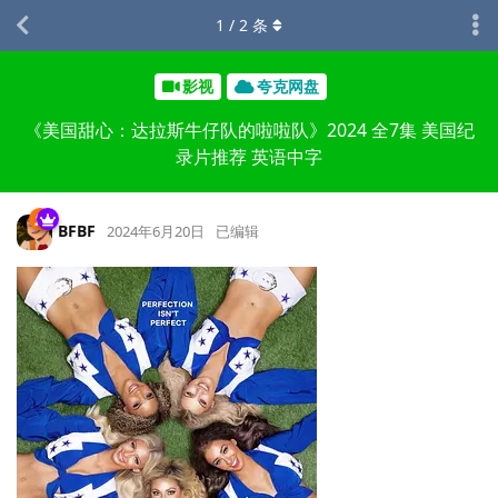
1
/
2
条
影视
夸克网盘
《美国甜心：达拉斯牛仔队的啦啦队》2024 全7集 美国纪
录片推荐 英语中字
BFBF
2024年6月20日
已编辑