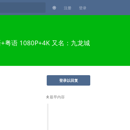
注册
登录
语 1080P+4K 又名：九龙城
登录以回复
最早内容