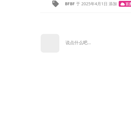
BFBF
于
2025年4月1日
添加
百
说点什么吧...