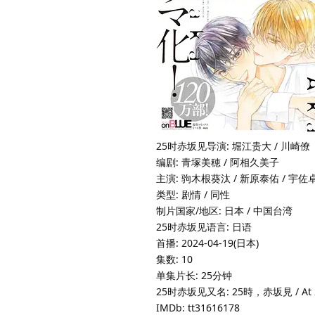
25时赤坂见导演: 堀江贵大 / 川崎僚
编剧: 青塚美穂 / 阿相久美子
主演: 驹木根葵汰 / 新原泰佑 / 宇佐卓真
类型: 剧情 / 同性
制片国家/地区: 日本 / 中国台湾
25时赤坂见语言: 日语
首播: 2024-04-19(日本)
集数: 10
单集片长: 25分钟
25时赤坂见又名: 25時，赤坂見 / At 25:
IMDb: tt31616178