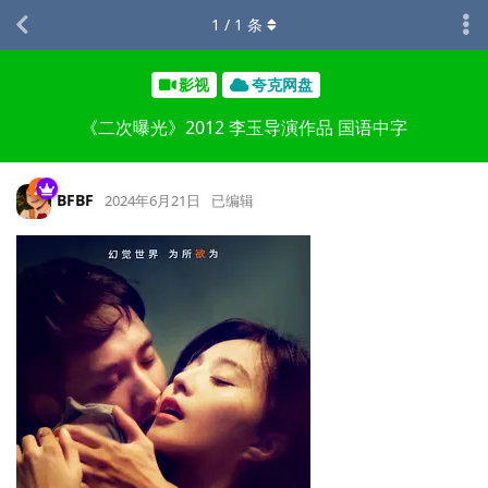
1
/
1
条
影视
夸克网盘
《二次曝光》2012 李玉导演作品 国语中字
BFBF
2024年6月21日
已编辑