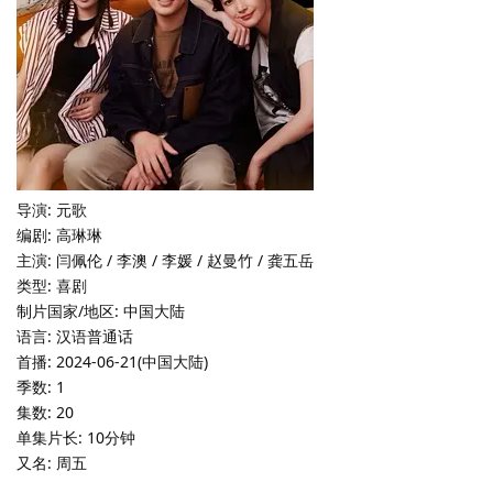
导演: 元歌
编剧: 高琳琳
主演: 闫佩伦 / 李澳 / 李媛 / 赵曼竹 / 龚五岳
类型: 喜剧
制片国家/地区: 中国大陆
语言: 汉语普通话
首播: 2024-06-21(中国大陆)
季数: 1
集数: 20
单集片长: 10分钟
又名: 周五