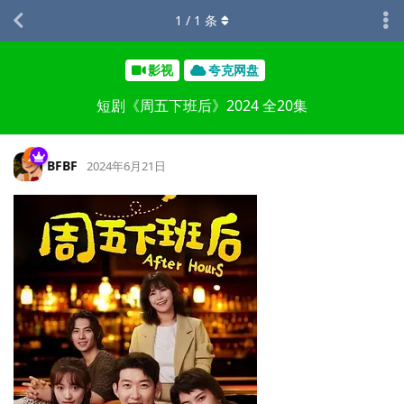
1
/
1
条
影视
夸克网盘
短剧《周五下班后》2024 全20集
BFBF
2024年6月21日