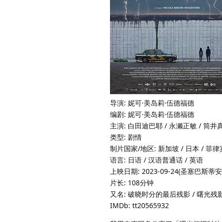
导演: 妮可·美岛莉·伍德福德
编剧: 妮可·美岛莉·伍德福德
主演: 白田迪巴耶 / 永濑正敏 / 筒井
类型: 剧情
制片国家/地区: 新加坡 / 日本 / 菲
语言: 日语 / 汉语普通话 / 英语
上映日期: 2023-09-24(圣塞巴斯蒂安
片长: 108分钟
又名: 破晓时分的最后残影 / 曙光
IMDb: tt20565932