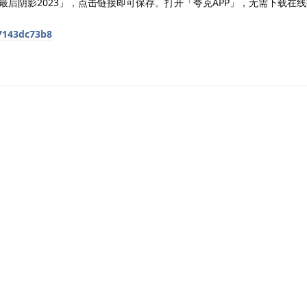
后阴影2023」，点击链接即可保存。打开「夸克APP」，无需下载在
97143dc73b8