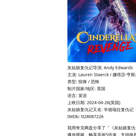
灰姑娘复仇记导演: Andy Edwards
主演: Lauren Staerck / 娜塔莎·亨斯屈奇 
类型: 惊悚 / 恐怖
制片国家/地区: 英国
语言: 英语
上映日期: 2024-04-26(英国)
灰姑娘复仇记又名: 辛德瑞拉复仇记
IMDb: tt28087226
我用夸克网盘分享了「《灰姑娘复仇记
播放视频，畅享原画5倍速，支持电