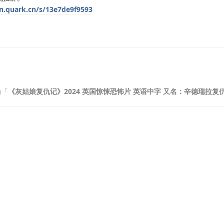
an.quark.cn/s/13e7de9f9593
为「
《灰姑娘复仇记》2024 英国惊悚恐怖片 英语中字 又名：辛德瑞拉复