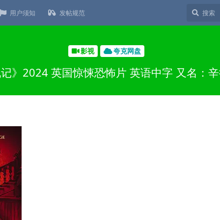
用户须知
发帖规范
影视
夸克网盘
记》2024 英国惊悚恐怖片 英语中字 又名：