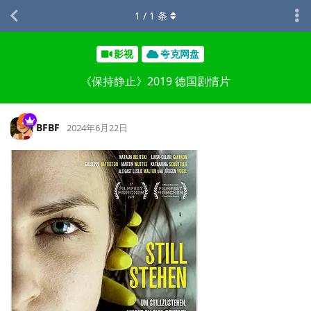
1
/
1
条
影视
夸克网盘
《保持静止》2019 德国剧情片
BFBF
2024年6月22日