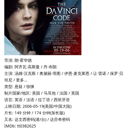
导演: 朗·霍华德
编剧: 阿齐瓦·高斯曼 / 丹·布朗
主演: 汤姆·汉克斯 / 奥黛丽·塔图 / 伊恩·麦克莱恩 / 让·雷诺 / 保罗·贝
坦尼 / 更多...
类型: 悬疑 / 惊悚
制片国家/地区: 美国 / 马耳他 / 法国 / 英国
语言: 英语 / 法语 / 拉丁语 / 西班牙语
上映日期: 2006-05-19(美国/中国大陆)
片长: 149 分钟 / 174 分钟(加长版)
又名: 达文西密码(港/台) / 达芬奇密码
IMDb: tt0382625