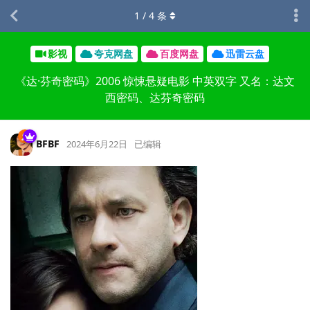
1
/
4
条
影视
夸克网盘
百度网盘
迅雷云盘
《达·芬奇密码》2006 惊悚悬疑电影 中英双字 又名：达文
西密码、达芬奇密码
BFBF
2024年6月22日
已编辑