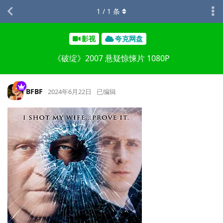
1
/
1
条
影视
夸克网盘
《破绽》2007 悬疑惊悚片 1080P
BFBF
2024年6月22日
已编辑