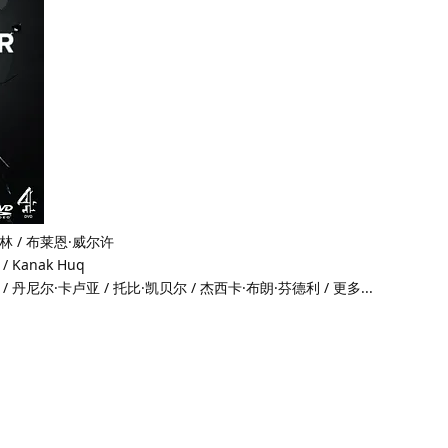
林 / 布莱恩·威尔许
 Kanak Huq
 丹尼尔·卡卢亚 / 托比·凯贝尔 / 杰西卡·布朗·芬德利 / 更多...