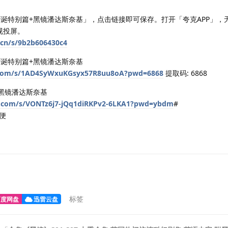
+圣诞特别篇+黑镜潘达斯奈基」，点击链接即可保存。打开「夸克APP」，
视投屏。
.cn/s/9b2b606430c4
圣诞特别篇+黑镜潘达斯奈基
u.com/s/1AD4SyWxuKGsyx57R8uu8oA?pwd=6868
提取码: 6868
+黑镜潘达斯奈基
ei.com/s/VONTz6j7-jQq1diRKPv2-6LKA1?pwd=ybdm
#
便
标签
百度网盘
迅雷云盘