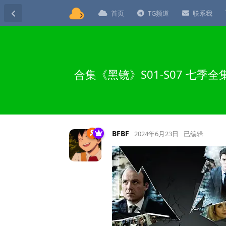
首页
TG频道
联系我
合集《黑镜》S01-S07 七
BFBF
2024年6月23日
已编辑