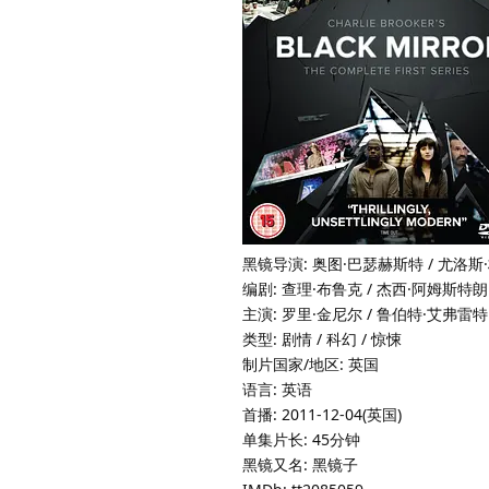
黑镜导演: 奥图·巴瑟赫斯特 / 尤洛斯·
编剧: 查理·布鲁克 / 杰西·阿姆斯特朗 /
主演: 罗里·金尼尔 / 鲁伯特·艾弗雷特 /
类型: 剧情 / 科幻 / 惊悚
制片国家/地区: 英国
语言: 英语
首播: 2011-12-04(英国)
单集片长: 45分钟
黑镜又名: 黑镜子