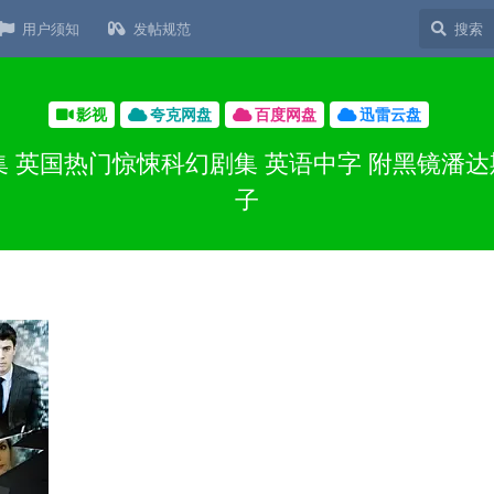
用户须知
发帖规范
影视
夸克网盘
百度网盘
迅雷云盘
季全集 英国热门惊悚科幻剧集 英语中字 附黑镜潘
子