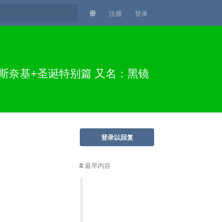
注册
登录
达斯奈基+圣诞特别篇 又名：黑镜
登录以回复
最早内容