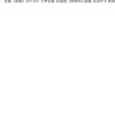
为「
合集《黑镜》S01-S07 七季全集 英国热门惊悚科幻剧集 英语中字 