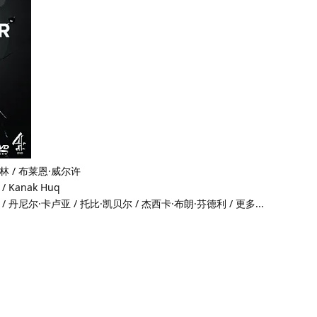
林 / 布莱恩·威尔许
 Kanak Huq
 丹尼尔·卡卢亚 / 托比·凯贝尔 / 杰西卡·布朗·芬德利 / 更多...