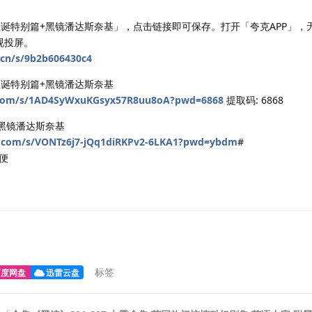
+圣诞特别篇+黑镜潘达斯奈基」，点击链接即可保存。打开「夸克APP」，
视投屏。
.cn/s/9b2b606430c4
圣诞特别篇+黑镜潘达斯奈基
u.com/s/1AD4SyWxuKGsyx57R8uu8oA?pwd=6868
提取码: 6868
+黑镜潘达斯奈基
ei.com/s/VONTz6j7-jQq1diRKPv2-6LKA1?pwd=ybdm
#
便
标签
百度网盘
迅雷云盘