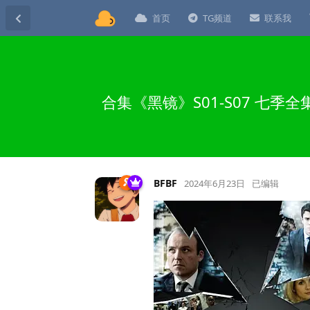
首页
TG频道
联系我
合集《黑镜》S01-S07 七
BFBF
2024年6月23日
已编辑