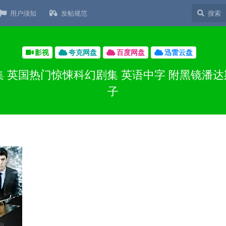
用户须知
发帖规范
影视
夸克网盘
百度网盘
迅雷云盘
季全集 英国热门惊悚科幻剧集 英语中字 附黑镜潘
子