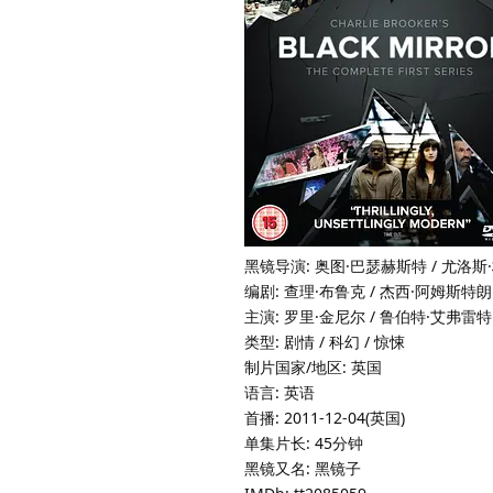
黑镜导演: 奥图·巴瑟赫斯特 / 尤洛斯·
编剧: 查理·布鲁克 / 杰西·阿姆斯特朗 /
主演: 罗里·金尼尔 / 鲁伯特·艾弗雷特 /
类型: 剧情 / 科幻 / 惊悚
制片国家/地区: 英国
语言: 英语
首播: 2011-12-04(英国)
单集片长: 45分钟
黑镜又名: 黑镜子