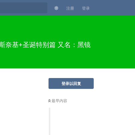
注册
登录
达斯奈基+圣诞特别篇 又名：黑镜
登录以回复
最早内容