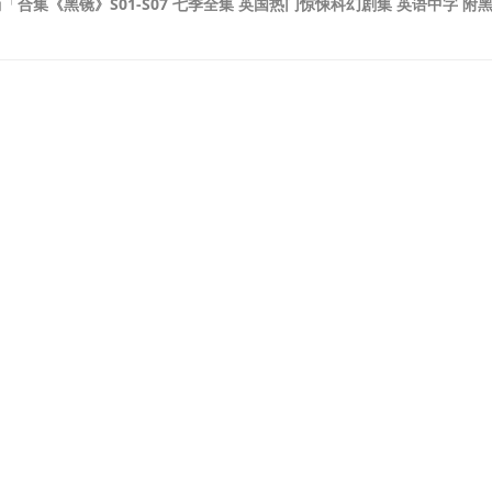
为「
合集《黑镜》S01-S07 七季全集 英国热门惊悚科幻剧集 英语中字 