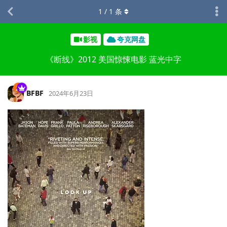
1
/
1
条
影视
夸克网盘
《断线》2012 美国惊悚电影 蓝光中字
BFBF
2024年6月23日