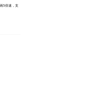
画5倍速，支
回复