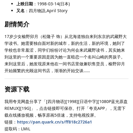
上映日期
：1998-03-14(日本)
又名
：四月物語,April Story
剧情简介
17岁少女榆野卯月（松隆子 饰）从北海道独自来到东京的武藏野大
学读书。她需要独自面对新的城市，新的生活，新的环境，她到了
学校也非常羞涩，同学们纷纷讨论为何会来武藏野读书，其实她来
到这里的一个重要原因是因为她一直暗恋一个名叫山崎的男孩子。
来到这里后，她发现原来他在一间书店里做兼职售货员，榆野卯月
开始频繁的光顾这间书店，渐渐的开始交谈……
资源下载
我用夸克网盘分享了「[四月物语][1998][日语中字][1080P蓝光原盘
REMUX][19G]」，点击链接即可保存。打开「夸克APP」，无需下
载在线播放视频，畅享原画5倍速，支持电视投屏。
链接：
https://pan.quark.cn/s/ff818c2726a1
提取码：LMiL