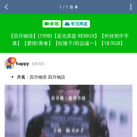
1
/
1
条
影视
夸克网盘
【四月物语】(1998)【蓝光原盘 REMUX】【外挂简中字
幕】【爱情/青春】【松隆子/田边诚一】【18.9GB】
happy
6月3日
片名
：四月物语 四月物語