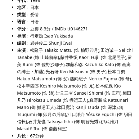
年代
：1998
地区
：日本
类型
：爱情
语言
：日语
评分
：豆瓣 8.3分 / IMDb tt0146271
导演
：行定勋 Isao Yukisada
编剧
：岩井俊二 Shunji Iwai
主演
：松隆子 Takako Matsu (饰 楡野卯月),田边诚一 Seiichi
Tanabe (饰 山崎前辈),藤井香织 Kaori Fujii (饰 北尾照子),留
美 Rumi (饰 佐野沙耶子),加藤和彦 Kazuhiko Kato (饰 画廊
の绅士・加藤),光石研 Ken Mitsuishi (饰 男子),松本白鹦
Hakuo Matsumoto (饰 父),藤间纪子 Noriko Fujima (饰 母),
松本幸四郎 Koshiro Matsumoto (饰 兄),松本纪保 Kio
Matsumoto (饰 姉),盐见三省 Sansei Shiomi (饰 庄司),梅田
凡乃 Hirokazu Umeda (饰 搬运工人),真野勝成 Katsunari
Mano (饰 搬运工人),津田宽治 Kanji Tsuda (饰 深津),鸫
Tsugumi (饰 卯月の后辈),江口洋介 Yôsuke Eguchi (饰 织田
信长),石井龙也 Tatsuya Ishii (饰 明智光秀),伊武雅刀
Masatô Ibu (饰 斋藤利三)
片长
：67分钟